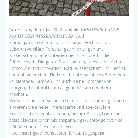
Am Freitag, den 8.Juli 2022 fand die 𝑫𝑹𝑬𝑺𝑫𝑵𝑬𝑹 𝑳𝑨𝑵𝑮𝑬
𝑵𝑨𝑪𝑯𝑻 𝑫𝑬𝑹 𝑾𝑰𝑺𝑺𝑬𝑵𝑺𝑪𝑯𝑨𝑭𝑻𝑬𝑵 statt.
Einmal jährlich öffnen dann Dresdner Hochschulen,
außeruniversitäre Forschungseinrichtungen und
wissenschaftsnahe Unternehmen Ihre Tore für die
Öffentlichkeit. Die ganze Stadt lädt ein, Kunst, und Kultur,
Forschung und Innovation, Naturwissenschaft und Technik
hautnah zu erleben. Ein Muss für alle nachtschwärmenden
Studierende, Familien und auch kleine Forscher von
morgen, die interaktiv das eigene Wissen erweitern
möchten.
Wir waren auf der BesucherSeite mit on Tour, es gab unter
anderem viele neue, interessante und spektakuläre
Experimente live mitzuerleben, hier im Beitrag könnt ihr
beispielsweise einen Gleichspannungs-Lichtbogen von ca.
5.000A sehen. Dieser wurde von
Hochleistungskondensatoren für ca. 1s gespeist.