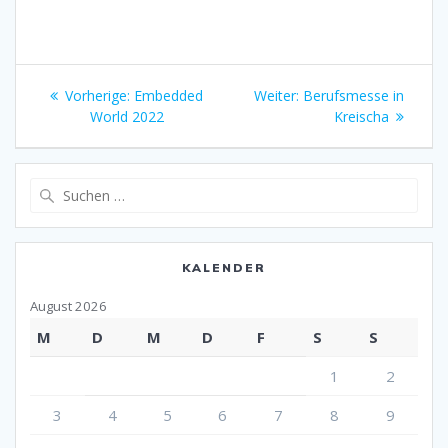
Beitrags-
Vorheriger
Nächster
Vorherige:
Embedded
Weiter:
Berufsmesse in
Navigation
Beitrag:
Beitrag:
World 2022
Kreischa
Suche
nach:
KALENDER
August 2026
M
D
M
D
F
S
S
1
2
3
4
5
6
7
8
9