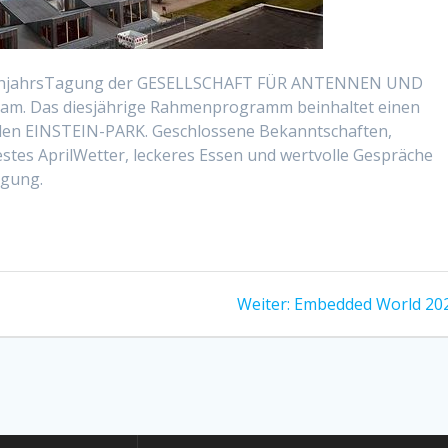
 FrühjahrsTagung der GESELLSCHAFT FÜR ANTENNEN UND
m. Das diesjährige Rahmenprogramm beinhaltet einen
 EINSTEIN-PARK. Geschlossene Bekanntschaften,
tes AprilWetter, leckeres Essen und wertvolle Gespräche
agung.
Nächster
Weiter:
Embedded World 20
Beitrag: