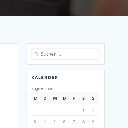
Suche
nach:
KALENDER
August 2026
M
D
M
D
F
S
S
1
2
3
4
5
6
7
8
9