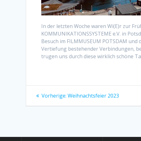
In der letzten Woche waren Wi(E)r zur
KOMMUNIKATIONSSYSTEME e.V. in Potsda
Besuch im FILMMUSEUM POTSDAM und den
Vertiefung bestehender Verbindungen, bes
trugen uns durch diese wirklich schöne T
Beitrags-
Vorheriger
Vorherige:
Weihnachtsfeier 2023
Beitrag:
Navigation